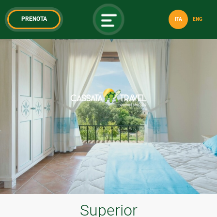
PRENOTA
ITA
ENG
*
*
ARRIVO
PARTENZA
09
12
Ago
Ago
CAMERE
Superior