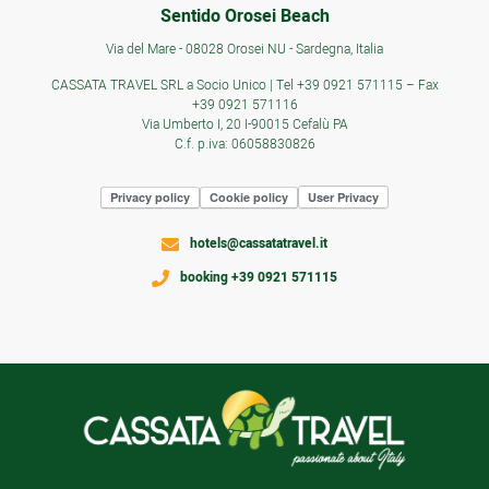
Sentido Orosei Beach
Via del Mare - 08028 Orosei NU - Sardegna, Italia
CASSATA TRAVEL SRL a Socio Unico | Tel +39 0921 571115 – Fax
+39 0921 571116
Via Umberto I, 20 I-90015 Cefalù PA
C.f. p.iva: 06058830826
Privacy policy
Cookie policy
User Privacy
hotels@cassatatravel.it
booking +39 0921 571115